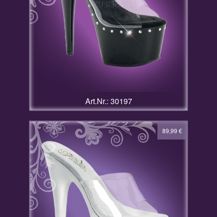
Art.Nr.: 30197
89,99
€