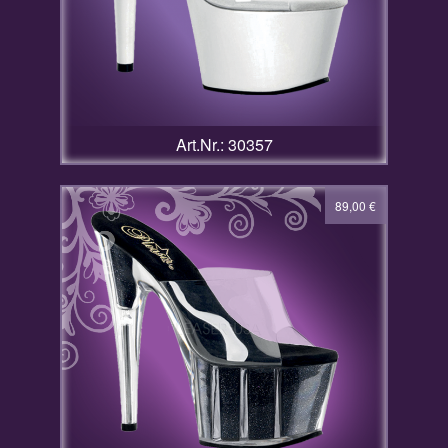
Art.Nr.: 30357
89,00
€