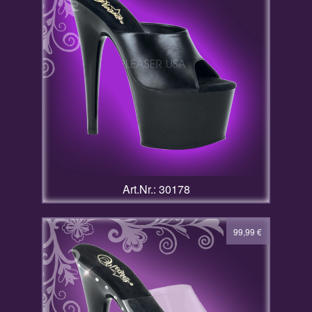
Art.Nr.: 30178
99,99
€