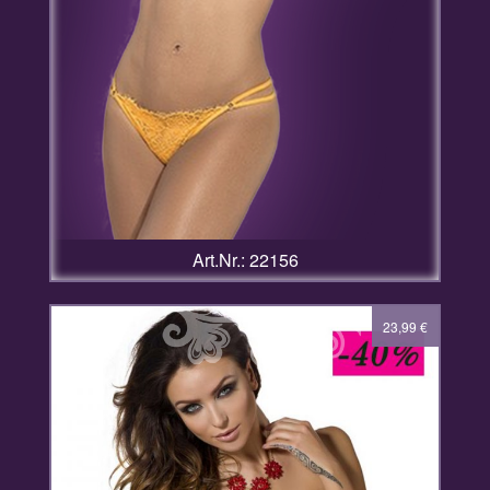
Art.Nr.: 22156
39,99
23,99
€
€