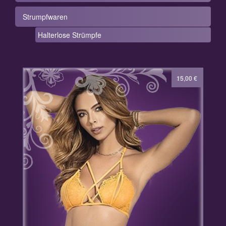
Strumpfwaren
Halterlose Strümpfe
29,99
15,00
€
€