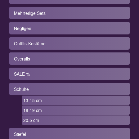
Mehrteilige Sets
Negligee
Outfits-Kostüme
Overalls
SALE %
Schuhe
13-15 cm
18-19 cm
20.5 cm
Stiefel