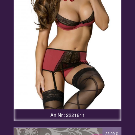
Art.Nr.: 2221811
39,99
23,99
€
€