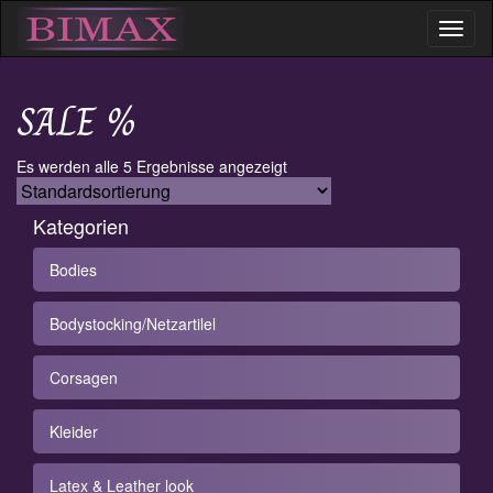
Toggl
naviga
SALE %
Es werden alle 5 Ergebnisse angezeigt
Kategorien
Bodies
Bodystocking/Netzartilel
Corsagen
Kleider
Latex & Leather look