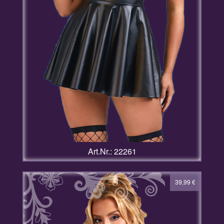
Art.Nr.: 22261
39,99
€