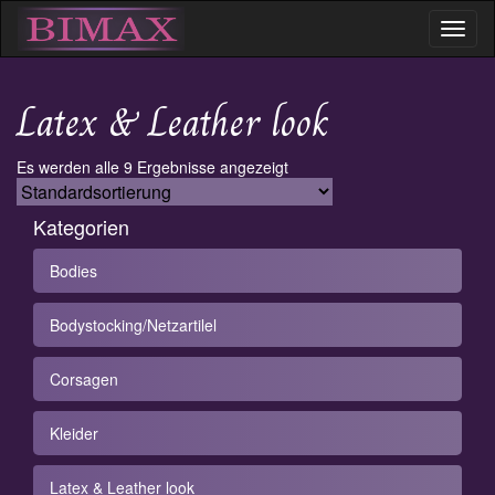
Toggl
naviga
Latex & Leather look
Es werden alle 9 Ergebnisse angezeigt
Kategorien
Bodies
Bodystocking/Netzartilel
Corsagen
Kleider
Latex & Leather look