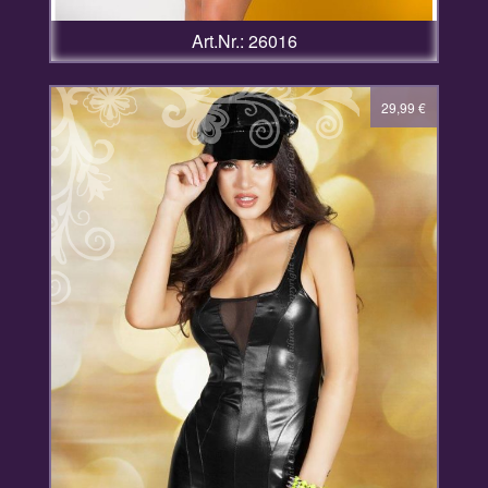
Art.Nr.: 26016
29,99
€