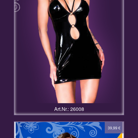
Art.Nr.: 26008
39,99
€