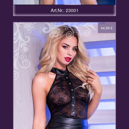
Art.Nr.: 23001
44,99
€