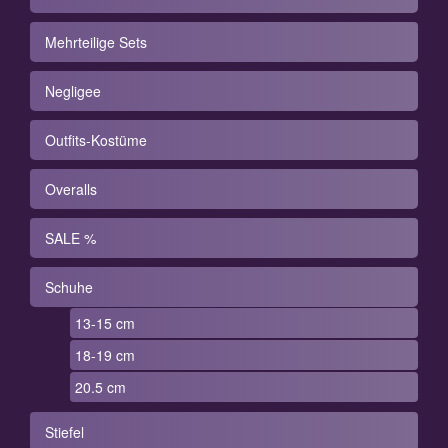
Mehrteilige Sets
Negligee
Outfits-Kostüme
Overalls
SALE %
Schuhe
13-15 cm
18-19 cm
20.5 cm
Stiefel