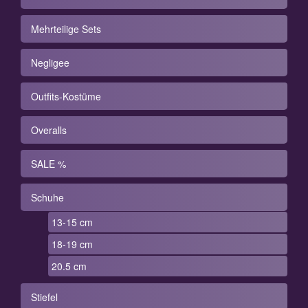
Mehrteilige Sets
Negligee
Outfits-Kostüme
Overalls
SALE %
Schuhe
13-15 cm
18-19 cm
20.5 cm
Stiefel