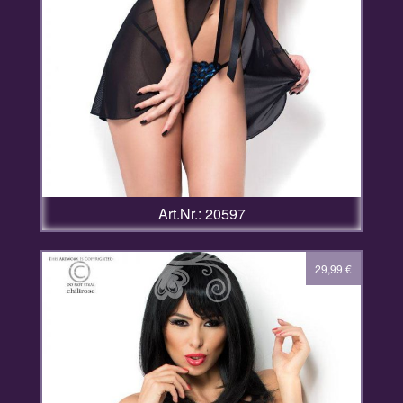
Art.Nr.: 20597
29,99
€