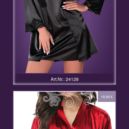
Art.Nr.: 24128
19,99
€