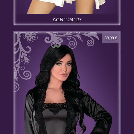
Art.Nr.: 24127
39,99
€