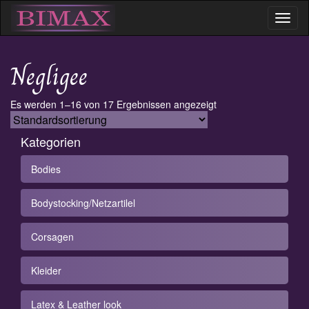
Toggl
naviga
Negligee
Es werden 1–16 von 17 Ergebnissen angezeigt
Kategorien
Bodies
Bodystocking/Netzartilel
Corsagen
Kleider
Latex & Leather look