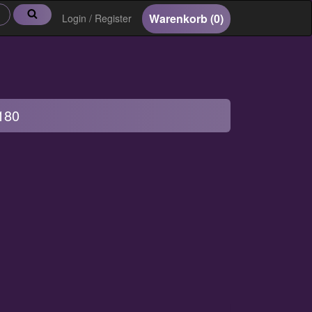
Suche
Warenkorb
(0)
Login / Register
180