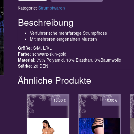
Kategorie:
Strumpfwaren
Beschreibung
Verführerische mehrfarbige Strumpfhose
Mit mehreren eingenähten Mustern
Größe:
S/M, L/XL
Farbe:
schwarz-skin-gold
Material:
79% Polyamid, 18% Elasthan, 3%Baumwolle
Stärke:
20 DEN
Ähnliche Produkte
15,00
€
10,00
€