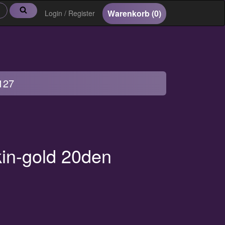
Suche
Warenkorb
(0)
Login / Register
127
in-gold 20den