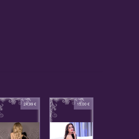
24,99
€
15,00
€