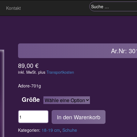
Kontakt
Suche nach:
Ar.Nr: 30
89,00
€
inkl. MwSt.
plus
Transportkosten
Adore-701g
Größe
Anzahl
In den Warenkorb
Kategorien:
18-19 cm
,
Schuhe