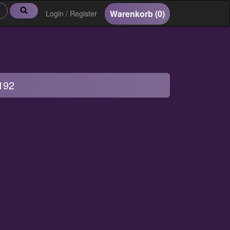
Suche
Warenkorb
(0)
Login / Register
192