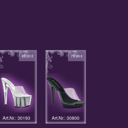
89,00
€
79,99
€
Art.Nr.: 30193
Art.Nr.: 30800