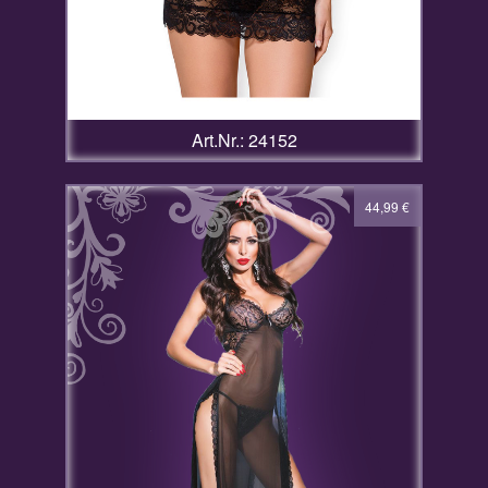
Art.Nr.: 24152
44,99
€