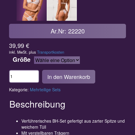
Ar.Nr: 22220
39,99
€
inkl. MwSt.
plus
Transportkosten
Größe
Anzahl
In den Warenkorb
Kategorie:
Mehrteilige Sets
Beschreibung
Verführerisches BH-Set gefertigt aus zarter Spitze und
weichem Tüll
Mit verstellbaren Trägern