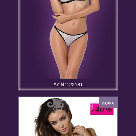
Art.Nr.: 22181
39,99
23,99
€
€