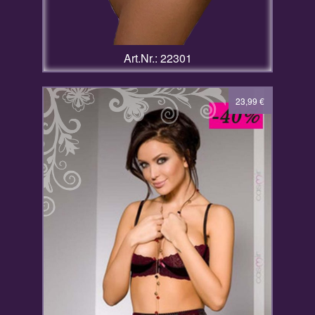
Art.Nr.: 22301
39,99
23,99
€
€