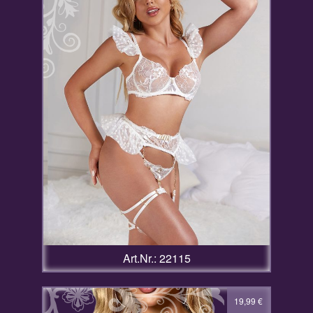
Art.Nr.: 22115
19,99
€