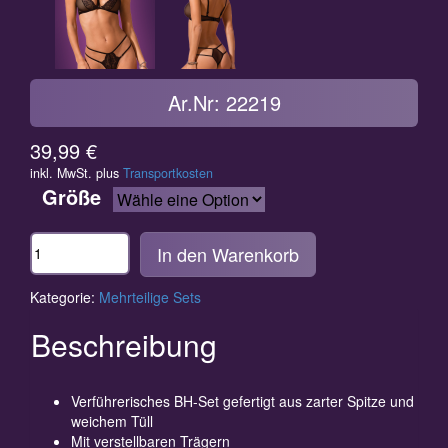
Ar.Nr: 22219
39,99
€
inkl. MwSt.
plus
Transportkosten
Größe
Anzahl
In den Warenkorb
Kategorie:
Mehrteilige Sets
Beschreibung
Verführerisches BH-Set gefertigt aus zarter Spitze und
weichem Tüll
Mit verstellbaren Trägern