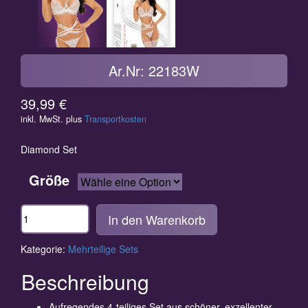
Ar.Nr: 22183W
39,99
€
inkl. MwSt.
plus
Transportkosten
Diamond Set
Größe
Anzahl
In den Warenkorb
Kategorie:
Mehrteilige Sets
Beschreibung
Aufregendes 4-teiliges Set aus schöner, exzellenter