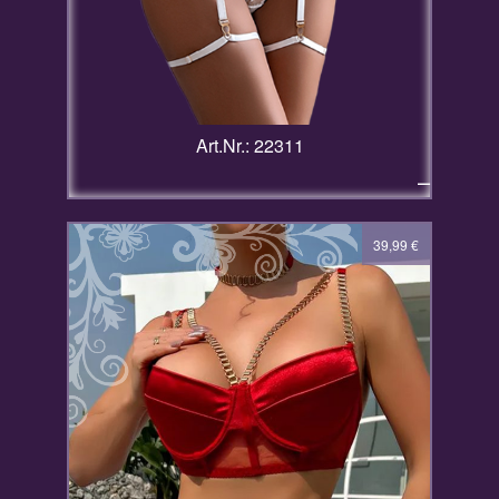
Art.Nr.: 22311
–
39,99
€