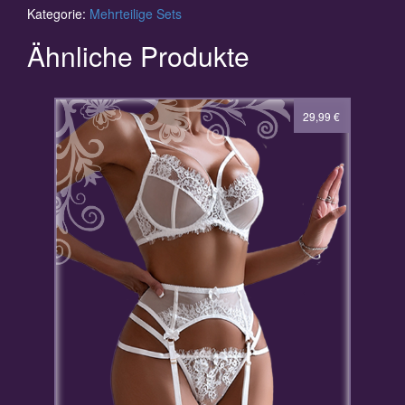
Kategorie:
Mehrteilige Sets
Ähnliche Produkte
23,99
29,99
€
€